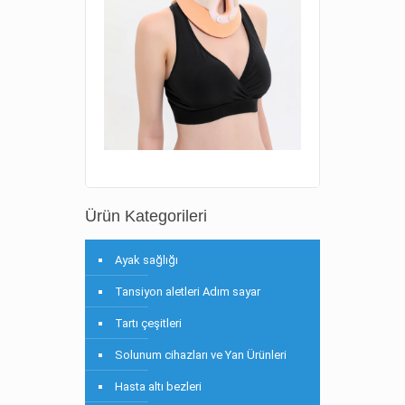
Ürün Kategorileri
Ayak sağlığı
Tansiyon aletleri Adım sayar
Tartı çeşitleri
Solunum cihazları ve Yan Ürünleri
Hasta altı bezleri