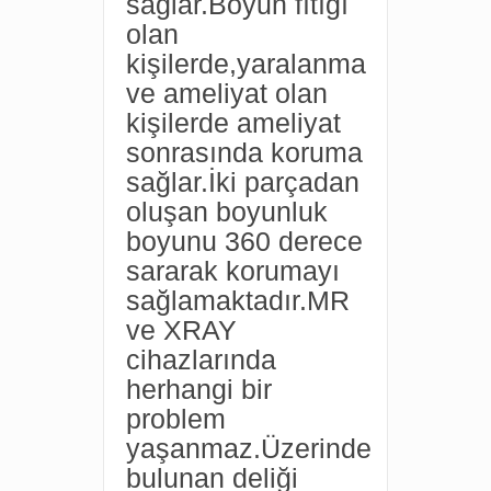
sağlar.Boyun fıtığı
olan
kişilerde,yaralanma
ve ameliyat olan
kişilerde ameliyat
sonrasında koruma
sağlar.İki parçadan
oluşan boyunluk
boyunu 360 derece
sararak korumayı
sağlamaktadır.MR
ve XRAY
cihazlarında
herhangi bir
problem
yaşanmaz.Üzerinde
bulunan deliği