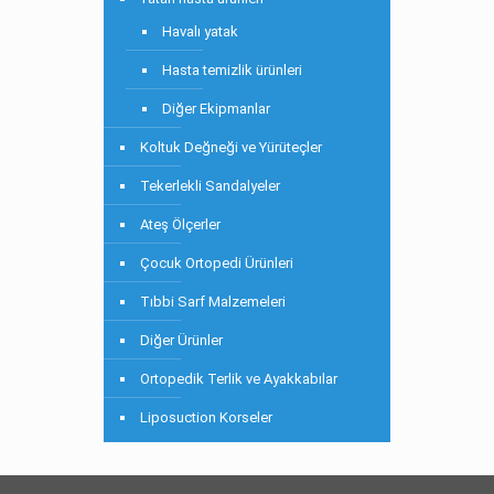
Havalı yatak
Hasta temizlik ürünleri
Diğer Ekipmanlar
Koltuk Değneği ve Yürüteçler
Tekerlekli Sandalyeler
Ateş Ölçerler
Çocuk Ortopedi Ürünleri
Tıbbi Sarf Malzemeleri
Diğer Ürünler
Ortopedik Terlik ve Ayakkabılar
Liposuction Korseler