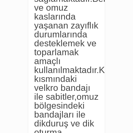
ve omuz
kaslarında
yaşanan zayıflık
durumlarında
desteklemek ve
toparlamak
amaçlı
kullanılmaktadır.Karın
kısmındaki
velkro bandajı
ile sabitler,omuz
bölgesindeki
bandajları ile
dikduruş ve dik
oturma