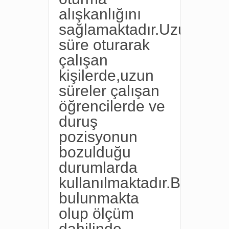
alışkanlığını
sağlamaktadır.Uzun
süre oturarak
çalışan
kişilerde,uzun
süreler çalışan
öğrencilerde ve
duruş
pozisyonun
bozulduğu
durumlarda
kullanılmaktadır.Boyutlar
bulunmakta
olup ölçüm
dahilinde