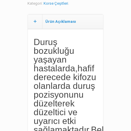
Kategori:
Korse Çeşitleri
.
Ürün Açıklaması
Duruş
bozukluğu
yaşayan
hastalarda,hafif
derecede kifozu
olanlarda duruş
pozisyonunu
düzelterek
düzeltici ve
uyarıcı etki
sağlamaktadır.Bel