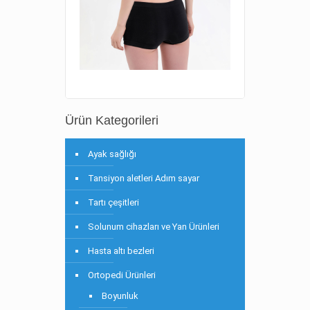
Ürün Kategorileri
Ayak sağlığı
Tansiyon aletleri Adım sayar
Tartı çeşitleri
Solunum cihazları ve Yan Ürünleri
Hasta altı bezleri
Ortopedi Ürünleri
Boyunluk