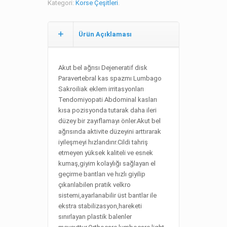
Kategori:
Korse Çeşitleri
.
Ürün Açıklaması
Akut bel ağrısı Dejeneratif disk
Paravertebral kas spazmı Lumbago
Sakroiliak eklem irritasyonları
Tendomiyopati Abdominal kasları
kısa pozisyonda tutarak daha ileri
düzey bir zayıflamayı önler.Akut bel
ağrısında aktivite düzeyini arttırarak
iyileşmeyi hızlandırır.Cildi tahriş
etmeyen yüksek kaliteli ve esnek
kumaş,giyim kolaylığı sağlayan el
geçirme bantları ve hızlı giyilip
çıkarılabilen pratik velkro
sistemi,ayarlanabilir üst bantlar ile
ekstra stabilizasyon,hareketi
sınırlayan plastik balenler