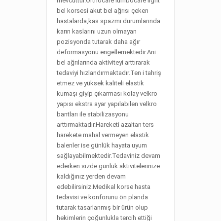
mevcuttur.Orthocare lumbocare light
bel korsesi akut bel ağrısı çeken
hastalarda,kas spazmı durumlarında
karın kaslarını uzun olmayan
pozisyonda tutarak daha ağır
deformasyonu engellemektedir.Ani
bel ağrılarında aktiviteyi arttırarak
tedaviyi hızlandırmaktadır.Ten i tahriş
etmez ve yüksek kaliteli elastik
kumaşı giyip çıkarması kolay velkro
yapısı ekstra ayar yapılabilen velkro
bantları ile stabilizasyonu
arttırmaktadır.Hareketi azaltan ters
harekete mahal vermeyen elastik
balenler ise günlük hayata uyum
sağlayabilmektedir.Tedaviniz devam
ederken sizde günlük aktivitelerinize
kaldığınız yerden devam
edebilirsiniz.Medikal korse hasta
tedavisi ve konforunu ön planda
tutarak tasarlanmış bir ürün olup
hekimlerin çoğunlukla tercih ettiği