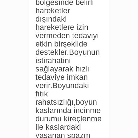
bölgesinde belirli
hareketler
dışındaki
hareketlere izin
vermeden tedaviyi
etkin birşekilde
destekler.Boyunun
istirahatini
sağlayarak hızlı
tedaviye imkan
verir.Boyundaki
fıtık
rahatsızlığı,boyun
kaslarında incinme
durumu kireçlenme
ile kaslardaki
yaşanan spazm