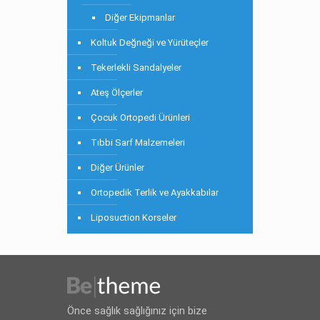
Diğer Ekipmanlar
Koltuk Değneği ve Yürüteçler
Tekerlekli Sandalyeler
Ateş Ölçerler
Çocuk Ortopedi Ürünleri
Tıbbi Sarf Malzemeleri
Diğer Ürünler
Ortopedik Terlik ve Ayakkabılar
Liposuction Korseler
Önce sağlık sağlığınız için bize