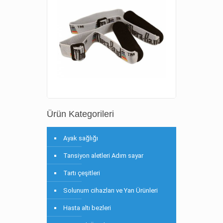
Ürün Kategorileri
Ayak sağlığı
Tansiyon aletleri Adım sayar
Tartı çeşitleri
Solunum cihazları ve Yan Ürünleri
Hasta altı bezleri