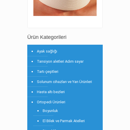
Ürün Kategorileri
Ayak sağlığı
Tansiyon aletleri Adım sayar
Tartı çeşitleri
Solunum cihazları ve Yan Ürünleri
Hasta altı bezleri
Ortopedi Ürünleri
Boyunluk
El Bilek ve Parmak Atelleri